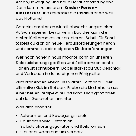
Action, Bewegung und neue Herausforderungen?
Dann komm zu unserem
Kinder-Ferien-
Kletterkurs
und entdecke die faszinierende Welt
des Kletterns!
Gemeinsam starten wir mit abwechslungsreichen
Aufwärmspielen, bevor wir im Boulderraum die
ersten Klettermoves ausprobieren. Schritt für Schritt
tastest du dich an neue Herausforderungen heran
und sammelst deine eigenen Klettererfahrungen.
Wer noch höher hinaus möchte, kann an unseren
Selbstsicherungsgeräten und Seilbremsen echte
Höhenluft schnuppern. Dabei stärkst du Mut, Geschick
und Vertrauen in deine eigenen Fähigkeiten.
Zum krönenden Abschluss wartet – optional – der
ultimative Kick im Seilpark: Erlebe die Kletterhalle aus
einer neuen Perspektive und schau von ganz oben
auf das Geschehen hinunter!
Was dich erwartet:
Aufwärmen und Bewegungsspiele
Bouldern sowie Klettern an
Selbstsicherungsgeräten und Seilbremsen
Optional: Abenteuer im Seilpark