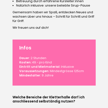
Betreuung durch erfahrene Kursleiter:innen
Natürlich inklusive: unsere beliebte Sirup-Pause
Gemeinsam haben wir Spaß, entdecken Neues und
wachsen über uns hinaus – Schritt für Schritt und Griff
für Griff.
Wir freuen uns auf dich!
Infos
Dauer:
2 Stunden
Kosten:
49.- pro Kind
Eintritt und Mietmaterial:
Inklusive
Voraussetzungen:
Mindestgrösse 125cm
Mindestalter:
9 Jahre
Welche Bereiche der Kletterhalle darf ich
anschliessend selbständig nutzen?