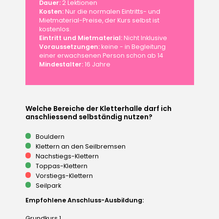
Dauer:
2 Lektionen
Kosten:
Nur die normalen Eintritts- und
Mietmaterial-Preise, der Kurs selbst ist
kostenlos.
Eintritt und Mietmaterial:
Nicht Inklusive
Voraussetzungen:
keine - in Begleitung
einer erwachsenen Person schon ab 14
Mindestalter:
16 Jahre
Welche Bereiche der Kletterhalle darf ich
anschliessend selbständig nutzen?
Bouldern
Klettern an den Seilbremsen
Nachstiegs-Klettern
Toppas-Klettern
Vorstiegs-Klettern
Seilpark
Empfohlene Anschluss-Ausbildung:
Grundkurs 1